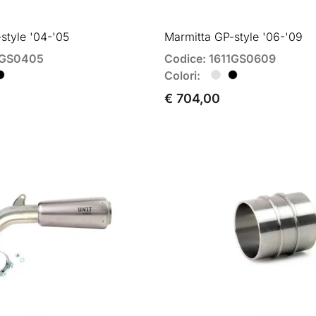
style '04-'05
Marmitta GP-style '06-'09
11GS0405
Codice: 1611GS0609
Colori:
€ 704,00