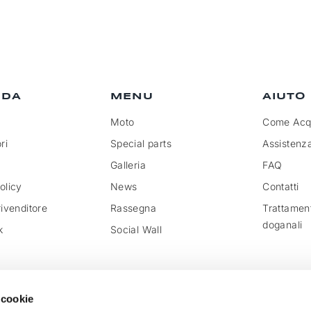
NDA
MENU
AIUTO
Moto
Come Acqu
ri
Special parts
Assistenz
Galleria
FAQ
olicy
News
Contatti
rivenditore
Rassegna
Trattamen
doganali
k
Social Wall
 cookie