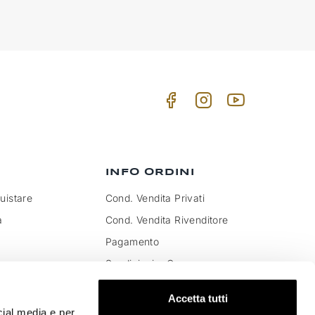
INFO ORDINI
istare
Cond. Vendita Privati
a
Cond. Vendita Rivenditore
Pagamento
Spedizioni e Consegna
to IVA e dazi
Pagamenti sicuri
Accetta tutti
Soddisfatti o rimborsati
cial media e per