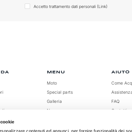
Accetto trattamento dati personali (
Link
)
NDA
MENU
AIUTO
Moto
Come Acqu
ri
Special parts
Assistenz
Galleria
FAQ
olicy
News
Contatti
rivenditore
Rassegna
Trattamen
 cookie
doganali
k
Social Wall
rsonalizzare contenuti ed annunci, per fornire funzionalità dei so