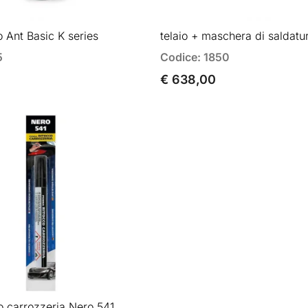
o Ant Basic K series
telaio + maschera di saldatu
5
Codice: 1850
€ 638,00
o carrozzeria Nero 541