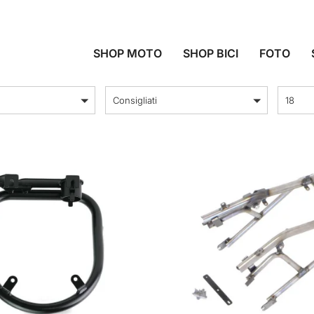
TELAIO
SHOP MOTO
SHOP BICI
FOTO
ordina per
Prodott
Consigliati
18