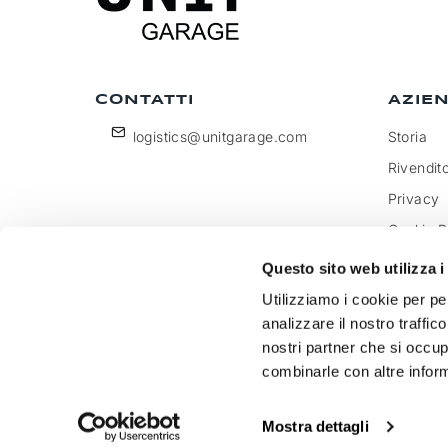
CONTATTI
AZIE
logistics@unitgarage.com
Storia
Rivendito
Privacy
Cookie P
Diventa 
Questo sito web utilizza i
Feedbac
Utilizziamo i cookie per pe
analizzare il nostro traffic
nostri partner che si occup
combinarle con altre inform
Unitgarage - partita iva 04242270405
Mostra dettagli
Ecommerce
by Daisuke