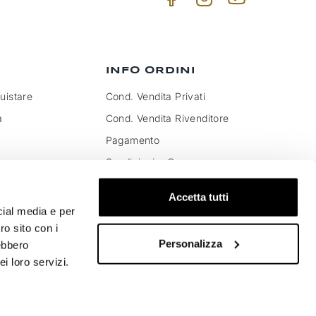
INFO ORDINI
istare
Cond. Vendita Privati
a
Cond. Vendita Rivenditore
Pagamento
Spedizioni e Consegna
to IVA e dazi
Pagamenti sicuri
Accetta tutti
Soddisfatti o rimborsati
cial media e per
Resi e Cambi Merce
ro sito con i
Personalizza
rebbero
i loro servizi.