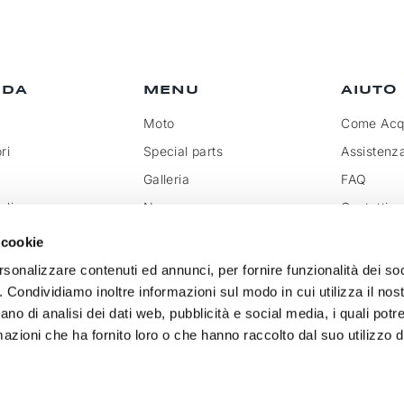
NDA
MENU
AIUTO
Moto
Come Acqu
ri
Special parts
Assistenz
Galleria
FAQ
olicy
News
Contatti
rivenditore
Rassegna
Trattamen
 cookie
doganali
k
Social Wall
rsonalizzare contenuti ed annunci, per fornire funzionalità dei so
o. Condividiamo inoltre informazioni sul modo in cui utilizza il nost
ano di analisi dei dati web, pubblicità e social media, i quali pot
azioni che ha fornito loro o che hanno raccolto dal suo utilizzo de