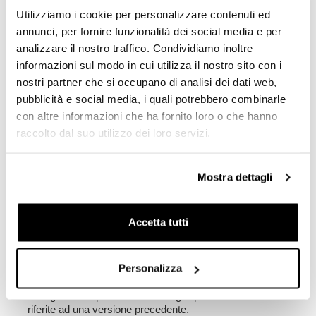
Utilizziamo i cookie per personalizzare contenuti ed
Aggiungi ai preferiti
annunci, per fornire funzionalità dei social media e per
analizzare il nostro traffico. Condividiamo inoltre
DESCRIZIONE
informazioni sul modo in cui utilizza il nostro sito con i
nostri partner che si occupano di analisi dei dati web,
pubblicità e social media, i quali potrebbero combinarle
Ammortizzatore Öhlins S36ER1L
con altre informazioni che ha fornito loro o che hanno
Corpo mono da 36 mm
raccolto dal suo utilizzo dei loro servizi.
Stelo da 14 mm
Precarico molla tramite ghiera micrometrica
Interasse 348 mm variabile
Mostra dettagli
NB: Certificato ABE
Si monta in pochi minuti e migliora notevolmente il
Accetta tutti
confort e le prestazioni della vostra moto.
Questi prodotti sono preparati e settati secondo nostre
esclusive specifiche, il risultato è molto performante!
Personalizza
Per offrirvi il meglio miglioriamo costantemente nei
dettagli i nostri prodotti. Le immagini potrebbero essere
riferite ad una versione precedente.