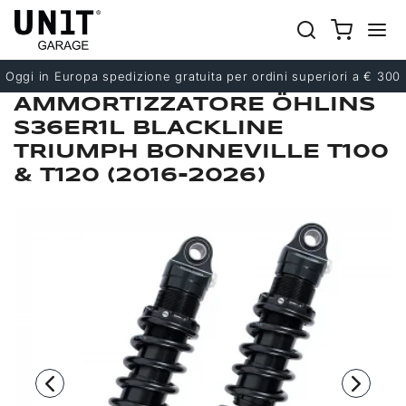
Precedente
Successivo
Oggi in Europa spedizione gratuita per ordini superiori a € 300
AMMORTIZZATORE ÖHLINS
S36ER1L BLACKLINE
TRIUMPH BONNEVILLE T100
& T120 (2016-2026)