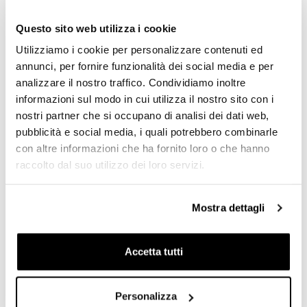
Questo sito web utilizza i cookie
Utilizziamo i cookie per personalizzare contenuti ed
CONDIVI ARTICOLO
annunci, per fornire funzionalità dei social media e per
analizzare il nostro traffico. Condividiamo inoltre
informazioni sul modo in cui utilizza il nostro sito con i
nostri partner che si occupano di analisi dei dati web,
torna all'elenco
pubblicità e social media, i quali potrebbero combinarle
con altre informazioni che ha fornito loro o che hanno
Precedente
raccolto dal suo utilizzo dei loro servizi.
KIT RAD MOTORSPORT
Mostra dettagli
Successivo
TRANSANATOLIA 2020
Accetta tutti
Personalizza