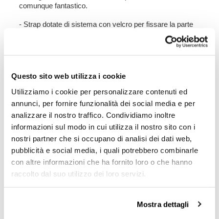
comunque fantastico.
- Strap dotate di sistema con velcro per fissare la parte
in eccesso
- Agganci rapidi
- Sistema a sgancio rapido cod.U000 incluso
Colore:
Nero Opaco
Questo sito web utilizza i cookie
Altezza 32 cm , larghezza 31,5 cm.
Utilizziamo i cookie per personalizzare contenuti ed
annunci, per fornire funzionalità dei social media e per
1,5 kg
analizzare il nostro traffico. Condividiamo inoltre
informazioni sul modo in cui utilizza il nostro sito con i
Telaio Sinistro realizzato in acciaio trattato con
finitura nero opaco a polveri epossidiche.
nostri partner che si occupano di analisi dei dati web,
Disegnato sulla Triumph si integra perfettamente con il
pubblicità e social media, i quali potrebbero combinarle
resto della moto. Pronto per ospitare il nostro sistema di
con altre informazioni che ha fornito loro o che hanno
aggancio rapido, bello e minimal anche quando la borsa
raccolto dal suo utilizzo dei loro servizi.
non è montata. Viene fornito completo di viti e si può
montare facilmente sulla moto in configurazione
originale. Può essere usata comodamente con il
passeggero a bordo
Mostra dettagli