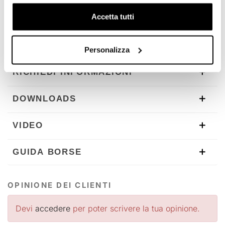
Per offrirvi il meglio miglioriamo costantemente nei
dettagli i nostri prodotti. Le immagini potrebbero essere
Accetta tutti
riferite ad una versione precedente.
Personalizza
RICHIEDI INFORMAZIONI
DOWNLOADS
VIDEO
GUIDA BORSE
OPINIONE DEI CLIENTI
Devi
accedere
per poter scrivere la tua opinione.