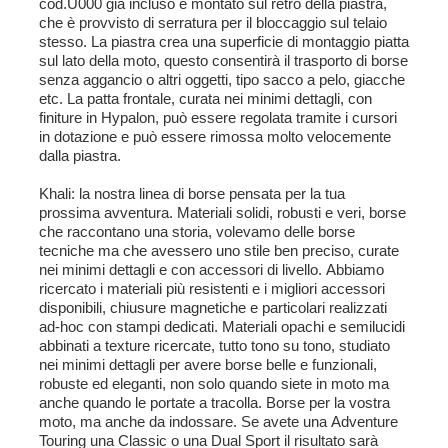
cod.U000 già incluso e montato sul retro della
piastra,
che è provvisto di serratura per il bloccaggio sul telaio
stesso. La piastra crea una superficie di montaggio piatta
sul lato della moto, questo consentirà il trasporto di borse
senza aggancio o altri oggetti, tipo sacco a pelo, giacche
etc. La patta frontale, curata nei minimi dettagli, con
finiture in Hypalon, può essere regolata tramite i cursori
in dotazione e può essere rimossa molto velocemente
dalla piastra.
Khali: la nostra linea di borse pensata per la tua
prossima avventura. Materiali solidi, robusti e veri, borse
che raccontano una storia, volevamo delle borse
tecniche ma che avessero uno stile ben preciso, curate
nei minimi dettagli e con accessori di livello. Abbiamo
ricercato i materiali più resistenti e i migliori accessori
disponibili, chiusure magnetiche e particolari realizzati
ad-hoc con stampi dedicati. Materiali opachi e semilucidi
abbinati a texture ricercate, tutto tono su tono, studiato
nei minimi dettagli per avere borse belle e funzionali,
robuste ed eleganti, non solo quando siete in moto ma
anche quando le portate a tracolla. Borse per la vostra
moto, ma anche da indossare. Se avete una Adventure
Touring una Classic o una Dual Sport il risultato sarà