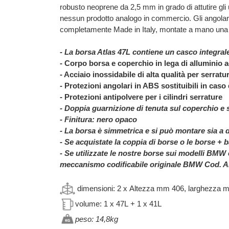
robusto neoprene da 2,5 mm in grado di attutire gli ur
nessun prodotto analogo in commercio. Gli angolari
completamente Made in Italy, montate a mano una
-
La borsa Atlas 47L contiene un casco integral
- Corpo borsa e coperchio in lega di alluminio 
- Acciaio inossidabile di alta qualità per serratu
- Protezioni angolari in ABS sostituibili in caso
- Protezioni antipolvere per i cilindri serrature
- Doppia guarnizione di tenuta sul coperchio e 
-
Finitura:
nero opaco
- L
a borsa è simmetrica e si può montare sia a d
- Se acquistate la coppia di borse o le borse + b
-
Se utilizzate le nostre borse sui modelli BMW è
meccanismo codificabile originale BMW
Cod. A
dimensioni: 2 x
Altezza mm 406, larghezza 
volume: 1 x 47L
+ 1 x 41L
peso: 14,8kg