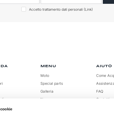
Accetto trattamento dati personali (
Link
)
NDA
MENU
AIUTO
Moto
Come Acqu
ri
Special parts
Assistenz
Galleria
FAQ
olicy
News
Contatti
rivenditore
Rassegna
Trattamen
 cookie
doganali