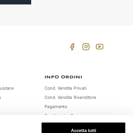
INFO ORDINI
istare
Cond. Vendita Privati
a
Cond. Vendita Rivenditore
Pagamento
Spedizioni e Consegna
to IVA e dazi
Pagamenti sicuri
Accetta tutti