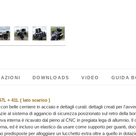
MAZIONI
DOWNLOADS
VIDEO
GUIDA 
7L + 41L ( lato scarico )
n belle cerniere in acciaio e dettagli curati: dettagli creati per l'avve
azie al sistema di aggancio di sicurezza posizionato sul retro della bo
eva interna è ricavato dal pieno al CNC in pregiata lega di allumnio. I
nterna, ed è incluso un elastico da usare come supporto per guanti, doc
o predisposte per alloggiare un lucchetto extra oltre a quello in dota