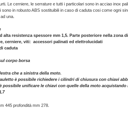
ti. Le cerniere, le serrature e tutti i particolari sono in acciao inox pal
 sono in robusto ABS sostituibili in caso di caduta cosi come ogni s
 ad una.
e
ad alta resistenza spessore
mm 1,5. Parte posteriore nella zona 
re, cerniere, viti: accessori
palinati ed elettrolucidati
 di caduta
sul corpo borsa
estra che a sinistra della moto.
auletto è possibile richiedere i cilindri di chiusura con chiavi abb
 possibile unificare le chiavi con quelle della moto acquistando i
L7
mm 445 profondità mm 278.