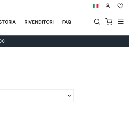
Precedente
Successivo
STORIA
RIVENDITORI
FAQ
ATLAS IN
+41L
300