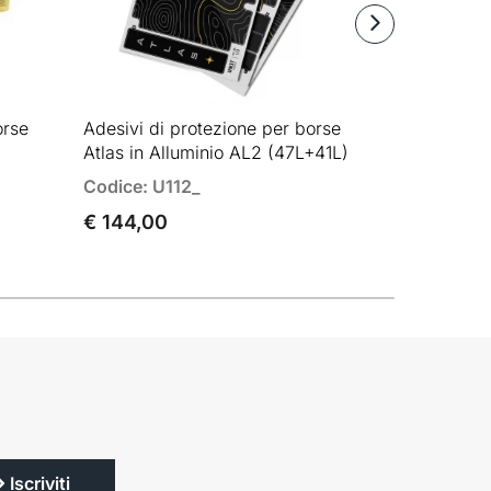
orse
Adesivi di protezione per borse
Angolare s
Atlas in Alluminio AL2 (47L+41L)
borse Atla
Codice: U112_
Codice: A
€ 144,00
€ 14,00
Iscriviti