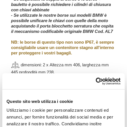
bauletto è possibile richiedere i cilindri di chiusura
con chiavi abbinate
-
Se utilizzate le nostre borse sui modelli BMW è
possibile unificare le chiavi con quelle della moto
acquistando il porta blocchetto serratura che ospita
il meccanismo codificabile originale BMW
Cod. AL7
NB: le borse di questo tipo non sono IP67, è sempre
consigliabile usare un contenitore stagno all'interno
per proteggere i vostri bagagli.
dimensioni: 2 x
Altezza mm 406, larghezza mm
445 profondità mm 238.
volume: 1 x 40L
+ 1 x 34L
peso: 14,3kg
Set completo telai realizzati in acciaio inox
Questo sito web utilizza i cookie
Questo set completo di telai realizzati in acciao inox vi
Utilizziamo i cookie per personalizzare contenuti ed
consente di montare le nostre valigie in Alluminio sulla
vostra nineT.
annunci, per fornire funzionalità dei social media e per
Si integrano perfettamente con il resto della moto. Viene
analizzare il nostro traffico. Condividiamo inoltre
fornito completo di kit di montaggio e viteria. I nostri