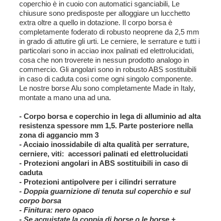
coperchio è in cuoio con automatici sganciabili, Le
chiusure sono predisposte per alloggiare un lucchetto
extra oltre a quello in dotazione. Il corpo borsa è
completamente foderato di robusto neoprene da 2,5 mm
in grado di attutire gli urti. Le cerniere, le serrature e tutti i
particolari sono in acciao inox palinati ed elettrolucidati,
cosa che non troverete in nessun prodotto analogo in
commercio. Gli angolari sono in robusto ABS sostituibili
in caso di caduta cosi come ogni singolo componente.
Le nostre borse Alu sono completamente Made in Italy,
montate a mano una ad una.
- Corpo borsa e coperchio in lega di alluminio ad alta
resistenza spessore
mm 1,5. Parte posteriore nella
zona di aggancio mm 3
- Acciaio inossidabile di alta qualità per serrature,
cerniere, viti: accessori
palinati ed elettrolucidati
- Protezioni angolari in ABS sostituibili in caso di
caduta
- Protezioni antipolvere per i cilindri serrature
- Doppia guarnizione di tenuta sul coperchio e sul
corpo borsa
-
Finitura:
nero opaco
- Se acquistate la coppia di borse o le borse +