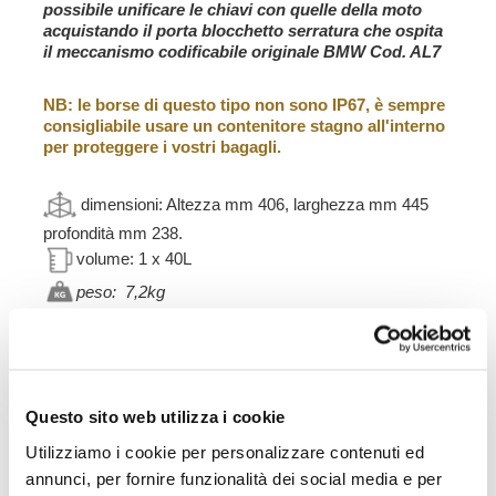
possibile unificare le chiavi con quelle della moto
acquistando il porta blocchetto serratura che ospita
il meccanismo codificabile originale BMW
Cod. AL7
NB: le borse di questo tipo non sono IP67, è sempre
consigliabile usare un contenitore stagno all'interno
per proteggere i vostri bagagli.
dimensioni:
Altezza mm 406, larghezza mm 445
profondità mm 238.
volume: 1 x 40L
peso: 7,2kg
Telaio destro per borsa Atlas in allumino
Questo telaio vi consente di usare una sola valigia in
Alluminio lato Destro sulla vostra nineT.
Si integra perfettamente con il resto della moto. Viene
Questo sito web utilizza i cookie
fornito completo di kit di montaggio e viteria. Si può
montare facilmente sulla moto in configurazione originale
Utilizziamo i cookie per personalizzare contenuti ed
o in combiazione con i nostri portapacchi o maniglie
annunci, per fornire funzionalità dei social media e per
passeggero. Puo essere usato comodamente con il