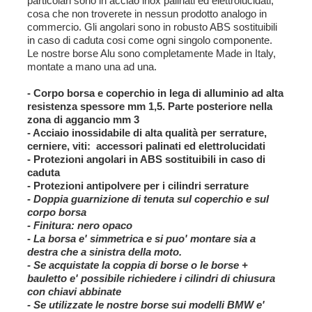
particolari sono in acciao inox palinati ed elettrolucidati,
cosa che non troverete in nessun prodotto analogo in
commercio. Gli angolari sono in robusto ABS sostituibili
in caso di caduta cosi come ogni singolo componente.
Le nostre borse Alu sono completamente Made in Italy,
montate a mano una ad una.
- Corpo borsa e coperchio in lega di alluminio ad alta
resistenza spessore
mm 1,5. Parte posteriore nella
zona di aggancio mm 3
- Acciaio inossidabile di alta qualità per serrature,
cerniere, viti: accessori
palinati ed elettrolucidati
- Protezioni angolari in ABS sostituibili in caso di
caduta
- Protezioni antipolvere per i cilindri serrature
- Doppia guarnizione di tenuta sul coperchio e sul
corpo borsa
-
Finitura:
nero opaco
- L
a borsa e' simmetrica e si puo' montare sia a
destra che a sinistra della moto.
- Se acquistate la coppia di borse o le borse +
bauletto e' possibile richiedere i cilindri di chiusura
con chiavi abbinate
-
Se utilizzate le nostre borse sui modelli BMW e'