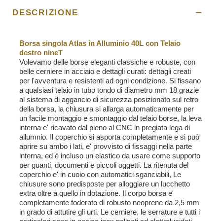
DESCRIZIONE
Borsa singola Atlas in Alluminio 40L con Telaio
destro nineT
Volevamo delle borse eleganti classiche e robuste, con
belle cerniere in acciaio e dettagli curati: dettagli creati
per l'avventura e resistenti ad ogni condizione. Si fissano
a qualsiasi telaio in tubo tondo di diametro mm 18 grazie
al sistema di aggancio di sicurezza posizionato sul retro
della borsa, la chiusura si allarga automaticamente per
un facile montaggio e smontaggio dal telaio borse, la leva
interna e' ricavato dal pieno al CNC in pregiata lega di
allumnio. Il coperchio si asporta completamente e si può'
aprire su ambo i lati, e' provvisto di fissaggi nella parte
interna, ed é incluso un elastico da usare come supporto
per guanti, documenti e piccoli oggetti. La ritenuta del
coperchio e' in cuoio con automatici sganciabili, Le
chiusure sono predisposte per alloggiare un lucchetto
extra oltre a quello in dotazione. Il corpo borsa e'
completamente foderato di robusto neoprene da 2,5 mm
in grado di attutire gli urti. Le cerniere, le serrature e tutti i