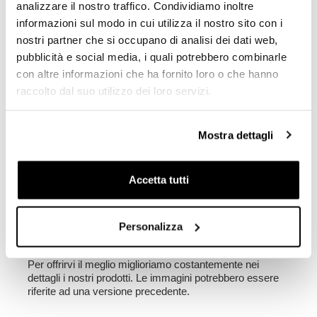
analizzare il nostro traffico. Condividiamo inoltre
passeggero a bordo ed è compatibile con tutti i nostri kit.
informazioni sul modo in cui utilizza il nostro sito con i
I nostri accessori sono pensati per essere compatibili fra
loro, tranne casi eccezionali indicati nella scheda
nostri partner che si occupano di analisi dei dati web,
prodotto.
pubblicità e social media, i quali potrebbero combinarle
NB: per il montaggio delle Borse Atlas in Alluminio è
con altre informazioni che ha fornito loro o che hanno
necessario riposizionare le frecce posteriori, nel kit
di montaggio è gia INCLUSO il codice:1640. Sui
raccolto dal suo utilizzo dei loro servizi.
modelli Americani le frecce posteriori sono molto
larghe e non consentono il montaggio di borse
laterali di grandi dimensioni. Consigliamo di
Mostra dettagli
sostituire le frecce posteriori con quelle del modello
Europeo codice:1622 (o similari)
Accetta tutti
Colori:
Nero opaco con finitura a polveri epossidiche
Argento con finitura superficiale micropalinata ed
elettrolucidata
Personalizza
Per offrirvi il meglio miglioriamo costantemente nei
dettagli i nostri prodotti. Le immagini potrebbero essere
riferite ad una versione precedente.