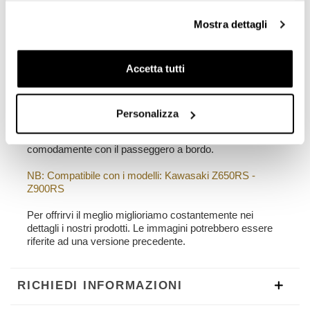
larghezza cm 32 profondità cm 20
22L - 30L
Mostra dettagli
2,75 kg
Accetta tutti
Telaio realizzato in acciaio trattato con finitura nero
opaco a polveri epossidiche.
Disegnato sul telaio Kawasaki si integra perfettamente
con il resto della moto. Pronto per ospitare il nostro
Personalizza
sistema di aggancio rapido, bello e minimal anche
quando la borsa non è montata. Può essere usato
comodamente con il passeggero a bordo.
NB: Compatibile con i modelli: Kawasaki Z650RS -
Z900RS
Per offrirvi il meglio miglioriamo costantemente nei
dettagli i nostri prodotti. Le immagini potrebbero essere
riferite ad una versione precedente.
RICHIEDI INFORMAZIONI