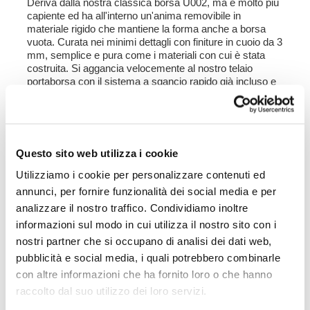
Deriva dalla nostra classica borsa U002, ma è molto più
capiente ed ha all'interno un'anima removibile in
materiale rigido che mantiene la forma anche a borsa
vuota. Curata nei minimi dettagli con finiture in cuoio da 3
mm, semplice e pura come i materiali con cui è stata
costruita. Si aggancia velocemente al nostro telaio
portaborsa con il sistema a sgancio rapido già incluso e
montato sul retro della borsa, che è provvisto di
serratura per il bloccaggio sul telaio stesso. Può
alloggiare all'interno anche un casco jet, ed è provvista di
una capiente tasca frontale con cerniera accessibile
dall'esteno. Per aprirla non è necessario sfilare le fibbie
Questo sito web utilizza i cookie
anteriori ma basta spostarle di lato, in modo molto veloce
e pratico. Per proteggere ed organizzare il tuo bagaglio
Utilizziamo i cookie per personalizzare contenuti ed
consigliamo di usare all'interno la Borsa Khali light
annunci, per fornire funzionalità dei social media e per
multiuso 18L.
analizzare il nostro traffico. Condividiamo inoltre
informazioni sul modo in cui utilizza il nostro sito con i
Colori
:
Moss Grey con finiture cuoio marrone
nostri partner che si occupano di analisi dei dati web,
Colorado Brown con finiture cuoio marrone
pubblicità e social media, i quali potrebbero combinarle
Jet Black con finiture cuoio nero
con altre informazioni che ha fornito loro o che hanno
raccolto dal suo utilizzo dei loro servizi.
Altezza cm 35, allungabile in altezza fino a cm 50,