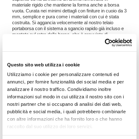
materiale rigido che mantiene la forma anche a borsa
vuota. Curata nei minimi dettagli con finiture in cuoio da 3
mm, semplice e pura come i materiali con cui è stata
costruita. Si aggancia velocemente al nostro telaio
portaborsa con il sistema a sgancio rapido già incluso e
montato sul retro della borsa, che è provvisto di
serratura per il bloccaggio sul telaio stesso. Può
alloggiare all'interno anche un casco jet, ed è provvista di
una capiente tasca frontale con cerniera accessibile
dall'esteno. Per aprirla non è necessario sfilare le fibbie
anteriori ma basta spostarle di lato, in modo molto veloce
Questo sito web utilizza i cookie
e pratico. Per proteggere ed organizzare il tuo bagaglio
Utilizziamo i cookie per personalizzare contenuti ed
consigliamo di usare all'interno la Borsa Khali light
multiuso 18L.
annunci, per fornire funzionalità dei social media e per
analizzare il nostro traffico. Condividiamo inoltre
Colore :
informazioni sul modo in cui utilizza il nostro sito con i
Canvas Beige con finiture cuoio marrone
nostri partner che si occupano di analisi dei dati web,
Canvas Verde con finiture cuoio marrone
Canvas Nero con finiture cuoio marrone
pubblicità e social media, i quali potrebbero combinarle
Canvas Nero con finiture cuoio nero
con altre informazioni che ha fornito loro o che hanno
raccolto dal suo utilizzo dei loro servizi.
Altezza cm 35, allungabile in altezza fino a cm 50,
larghezza cm 32 profondità cm 20