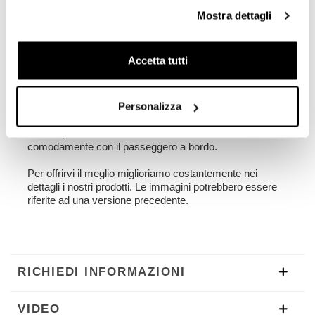
22L - 30L
Mostra dettagli
1,90 kg
Accetta tutti
Telaio sinistro realizzato in acciaio trattato con
finitura nero opaco a polveri epossidiche.
Disegnato sul telaio Pan America 1250 si integra
Personalizza
perfettamente con il resto della moto. Pronto per ospitare
il nostro sistema di aggancio rapido, bello e minimal
anche quando la borsa non è montata. Può essere usato
comodamente con il passeggero a bordo.
Per offrirvi il meglio miglioriamo costantemente nei
dettagli i nostri prodotti. Le immagini potrebbero essere
riferite ad una versione precedente.
RICHIEDI INFORMAZIONI
VIDEO