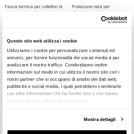
Fascia termica per collettori di
Protezione nera per
scarico
silenziatore
Codice: U080
Codice: U101
Colori:
€ 27,00
€ 20,00
Questo sito web utilizza i cookie
Utilizziamo i cookie per personalizzare contenuti ed
annunci, per fornire funzionalità dei social media e per
analizzare il nostro traffico. Condividiamo inoltre
informazioni sul modo in cui utilizza il nostro sito con i
EMAIL NEWSLETTER
nostri partner che si occupano di analisi dei dati web,
Iscriviti gratuitamente alla nostra newsletter.
pubblicità e social media, i quali potrebbero combinarle
con altre informazioni che ha fornito loro o che hanno
raccolto dal suo utilizzo dei loro servizi.
Mostra dettagli